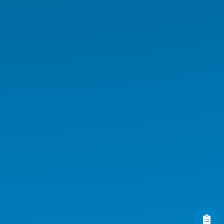
Medikal AIO
Medikal El Terminali
Kurumsal Ürünler
Endüstriyel Ürünler
AI Workstation
AI Server
AI GPU Server
AI Workstation Notebook
AI Endüstriyel Ürünler