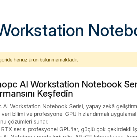
Endüstriyel
Server&Storage
Monitör Ser
POS PC
Digital Sig
Serisi
 Workstation Noteb
Thin Client&Zero
Client
Rugged El
Terminali
Network
Çözümleri
goride henüz ürün bulunmamaktadır.
Biyometrik 
opc AI Workstation Notebook Seris
rmansını Keşfedin
 AI Workstation Notebook Serisi, yapay zekâ geliştir
, veri bilimi ve profesyonel GPU hızlandırmalı uygulama
onu çözümleri sunar.
TX serisi profesyonel GPU’lar, güçlü çok çekirdekli i
 AI Notebook modelleri; ofis, AR-GE laboratuvarı, kam