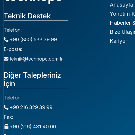
Anasayfa
Yönetim K
Teknik Destek
Haberler
Telefon:
Bize Ulaşı
+90 (850) 533 39 99
Kariyer
E-posta:
teknik@technopc.com.tr
Diğer Talepleriniz
İçin
Telefon:
+90 216 329 39 99
Fax:
+90 (216) 481 40 00