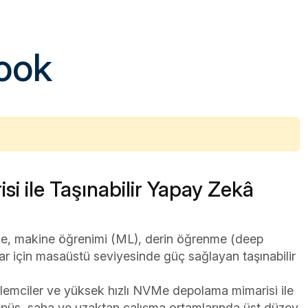
isi
nage
ook
Ürünler
i ile Taşınabilir Yapay Zekâ
me, makine öğrenimi (ML), derin öğrenme (deep
lar için masaüstü seviyesinde güç sağlayan taşınabilir
şlemciler ve yüksek hızlı NVMe depolama mimarisi ile
püs, saha ve uzaktan çalışma ortamlarında üst düzey