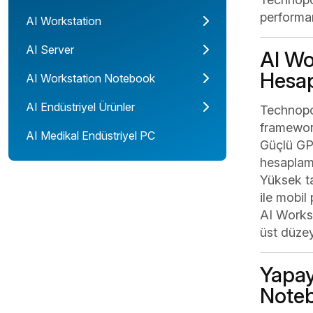
performan
AI Workstation
AI Server
AI Wo
Hesap
AI Workstation Notebook
AI Endüstriyel Ürünler
Technopc
framework
AI Medikal Endüstriyel PC
Güçlü GPU
hesaplam
Yüksek ta
ile mobil 
AI Workst
üst düzey
Yapay
Noteb