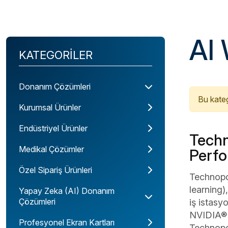
AI
KATEGORİLER
Donanım Çözümleri
Bu kate
Kurumsal Ürünler
Endüstriyel Ürünler
Techn
Medikal Çözümler
Perfo
Özel Sipariş Ürünleri
Technopc
learning)
Yapay Zeka (AI) Donanım
Çözümleri
iş istasy
NVIDIA® R
Profesyonel Ekran Kartları
Technopc