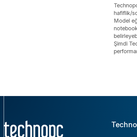
Technopc 
hafiflik/
Model eği
notebook 
belirleyebi
Şimdi Tec
performan
Techno