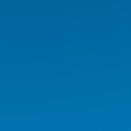
Endüstriyel Monitör Serisi
Digital Signage Serisi
Rugged El Terminali
Medikal İş İstasyonu
Medikal Tablet
Medikal AIO
Medikal El Terminali
Kurumsal Ürünler
Endüstriyel Ürünler