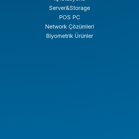
Server&Storage
POS PC
Network Çözümleri
Biyometrik Ürünler
Endüstriyel PC
Endüstriyel Tablet
Endüstriyel Notebook
Panel PC
NAS/NVR
Endüstriyel Araç PC Serisi