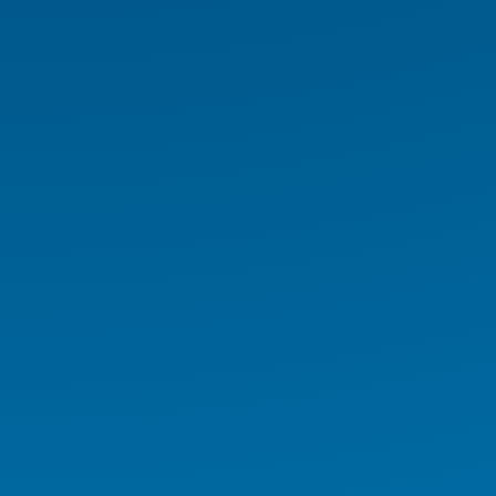
Network Çözümleri
Biyometrik Ürünler
Endüstriyel PC
Endüstriyel Tablet
Endüstriyel Notebook
Panel PC
NAS/NVR
Endüstriyel Araç PC Serisi
Endüstriyel Monitör Serisi
Digital Signage Serisi
Rugged El Terminali