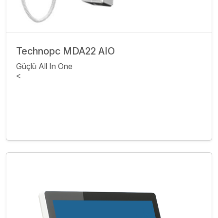
Technopc MDA22 AIO
Güçlü All In One
<
İncele
Bize Ulaşın