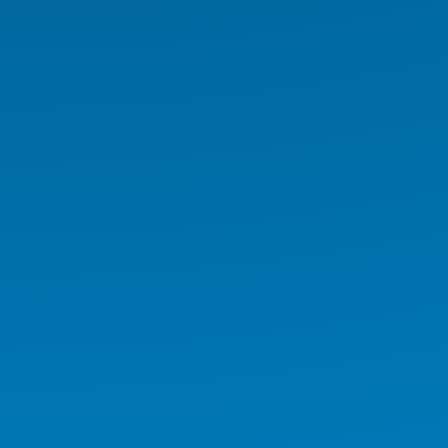
Medikal İş İstasyonu
Medikal Tablet
Medikal AIO
Medikal El Terminali
Kurumsal Ürünler
Endüstriyel Ürünler
AI Workstation
AI Server