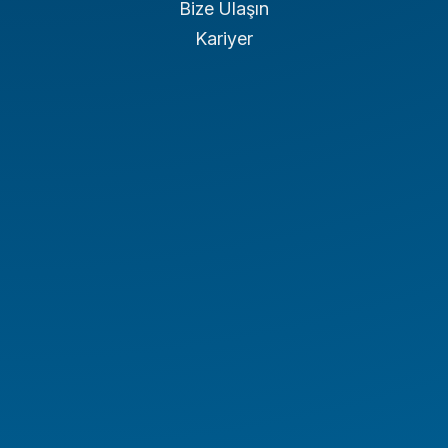
Bize Ulaşın
Kariyer
Mini PC
Masaüstü PC
Dizüstü Bilgisayar
Ultrapad Tablet
All In One
Monitör
İş İstasyonu
Server&Storage
POS PC