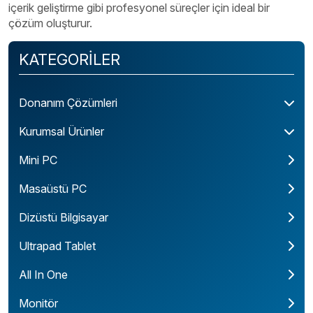
içerik geliştirme gibi profesyonel süreçler için ideal bir
çözüm oluşturur.
KATEGORİLER
Donanım Çözümleri
Kurumsal Ürünler
Mini PC
Masaüstü PC
Dizüstü Bilgisayar
Ultrapad Tablet
All In One
Monitör