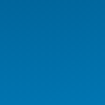
Rugged El Terminali
Medikal İş İstasyonu
Medikal Tablet
Medikal AIO
Medikal El Terminali
Kurumsal Ürünler
Endüstriyel Ürünler