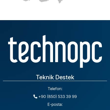
Teknik Destek
Telefon:
+90 (850) 533 39 99
İstanbul İlinde Bulunan Yetkili
E-posta: