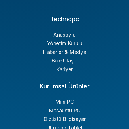
Telefon:
0216 329 3999
E-posta:
info@technopc.com.tr
Technopc
Yetkili Servis
Anasayfa
Yönetim Kurulu
Haberler & Medya
Bize Ulaşın
Kariyer
Kurumsal Ürünler
Mini PC
Masaüstü PC
Dizüstü Bilgisayar
Ultrapad Tablet