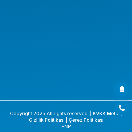
Kurumsal Ürünler
Endüstriyel Ürünler
AI Workstation
AI Server
AI GPU Server
AI Workstation Notebook
AI Endüstriyel Ürünler
AI Medikal Endüstriyel PC
Copyright 2025 All rights reserved. |
KVKK Metni
|
Gizlilik Politikası
|
Çerez Politikası
FNP