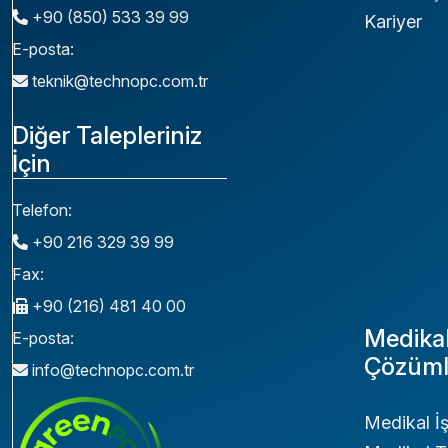
+90 (850) 533 39 99
Kariyer
E-posta:
teknik@technopc.com.tr
Diğer Talepleriniz
İçin
Telefon:
+90 216 329 39 99
Fax:
+90 (216) 481 40 00
Medika
E-posta:
Çözüml
info@technopc.com.tr
Medikal İ