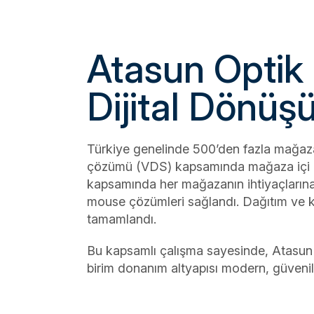
Endüstriyel
Server&Storage
Monitör Ser
POS PC
Digital Sig
Serisi
Atasun Optik
Thin Client&Zero
Client
Rugged El
Terminali
Dijital Dönü
Network
Çözümleri
Biyometrik 
Türkiye genelinde 500’den fazla mağaza
çözümü (VDS) kapsamında mağaza içi do
kapsamında her mağazanın ihtiyaçlarına
mouse çözümleri sağlandı. Dağıtım ve kur
tamamlandı.
Bu kapsamlı çalışma sayesinde, Atasun 
birim donanım altyapısı modern, güvenili