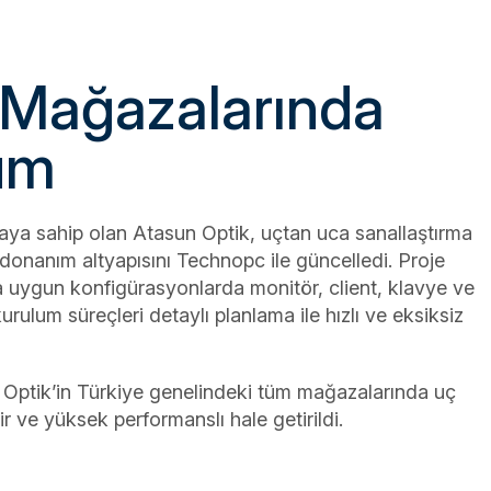
isi
nage
 Mağazalarında
şüm
Ürünler
ya sahip olan Atasun Optik, uçtan uca sanallaştırma
nanım altyapısını Technopc ile güncelledi. Proje
 uygun konfigürasyonlarda monitör, client, klavye ve
ulum süreçleri detaylı planlama ile hızlı ve eksiksiz
Optik’in Türkiye genelindeki tüm mağazalarında uç
r ve yüksek performanslı hale getirildi.