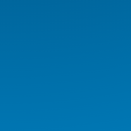
Medikal İş İstasyonu
Medikal Tablet
Medikal AIO
Medikal El Terminali
Kurumsal Ürünler
Endüstriyel Ürünler