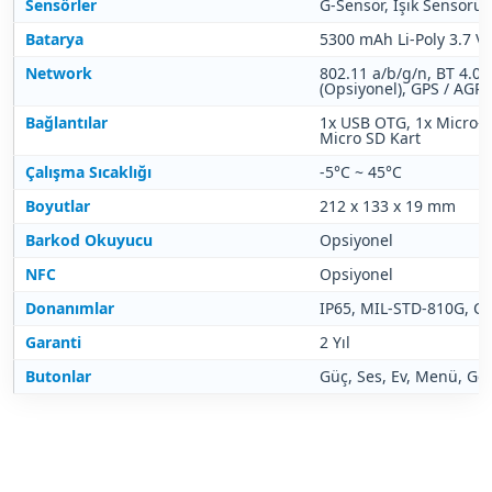
Sensörler
G-Sensör, Işık Sensörü
Batarya
5300 mAh Li-Poly 3.7 V
Network
802.11 a/b/g/n, BT 4.0,
(Opsiyonel), GPS / AGP
Bağlantılar
1x USB OTG, 1x Micro-S
Micro SD Kart
Çalışma Sıcaklığı
-5°C ~ 45°C
Boyutlar
212 x 133 x 19 mm
Barkod Okuyucu
Opsiyonel
NFC
Opsiyonel
Donanımlar
IP65, MIL-STD-810G, CE
Garanti
2 Yıl
Butonlar
Güç, Ses, Ev, Menü, Ge