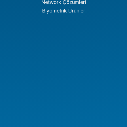
Network Çözümleri
Biyometrik Ürünler
Endüstriyel PC
Endüstriyel Tablet
Endüstriyel Notebook
Panel PC
NAS/NVR
Endüstriyel Araç PC Serisi
Endüstriyel Monitör Serisi
Digital Signage Serisi
Rugged El Terminali