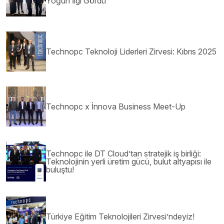
Yoğun İlgi Gördü
Technopc Teknoloji Liderleri Zirvesi: Kıbrıs 2025
Technopc x İnnova Business Meet-Up
Technopc ile DT Cloud’tan stratejik iş birliği:
Teknolojinin yerli üretim gücü, bulut altyapısı ile
buluştu!
Türkiye Eğitim Teknolojileri Zirvesi’ndeyiz!