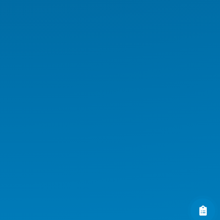
Medikal AIO
Medikal El Terminali
Kurumsal Ürünler
Endüstriyel Ürünler
AI Workstation
AI Server
AI GPU Server
AI Workstation Notebook
AI Endüstriyel Ürünler