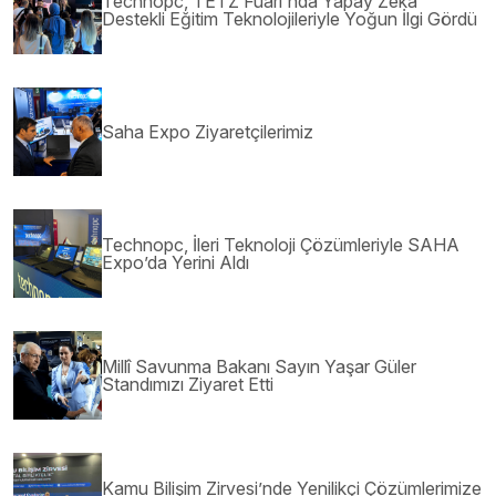
Technopc, TETZ Fuarı'nda Yapay Zekâ
Destekli Eğitim Teknolojileriyle Yoğun İlgi Gördü
Saha Expo Ziyaretçilerimiz
Technopc, İleri Teknoloji Çözümleriyle SAHA
Expo’da Yerini Aldı
Millî Savunma Bakanı Sayın Yaşar Güler
Standımızı Ziyaret Etti
Kamu Bilişim Zirvesi’nde Yenilikçi Çözümlerimize