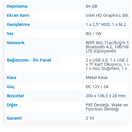
Depolama
64 GB
Ekran Kartı
Intel HD Graphics 500
Genişletme
1 x 2,5” HDD, 1 x M.2
Ses
8Ω / 1W
Network
WIFI 802.11ac/b/g/n 5G
Bluetooth 4.2, 100/100
LTE (Opsiyonel)
Bağlantılar - Ön Panel
2 x USB 3.0, 1 x USB 2.0
x TF Kart Okuyucu, 1 x 
1 x Güç Düğmesi, 1 x Se
Kasa
Metal Kasa
Güç
DC 12V / 2A
Boyutlar
200 x 136,5 x 28 mm
Diğer
PXE Desteği, Wake on 
Function Desteği
Garanti
2 Yıl