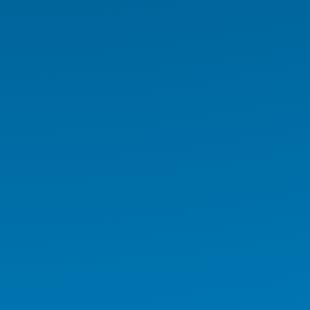
Digital Signage Serisi
Rugged El Terminali
Medikal İş İstasyonu
Medikal Tablet
Medikal AIO
Medikal El Terminali
Kurumsal Ürünler
Endüstriyel Ürünler