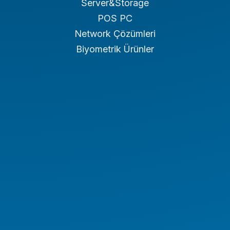
Server&Storage
POS PC
Network Çözümleri
Biyometrik Ürünler
Endüstriyel PC
Endüstriyel Tablet
Endüstriyel Notebook
Panel PC
NAS/NVR
Endüstriyel Araç PC Serisi
Endüstriyel Monitör Serisi