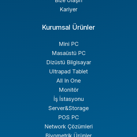
Bize Ulaşın
Kariyer
Kurumsal Ürünler
Mini PC
Masaüstü PC
Dizüstü Bilgisayar
Ultrapad Tablet
All In One
Monitör
İş İstasyonu
Server&Storage
POS PC
Network Çözümleri
Biyometrik Ürünler