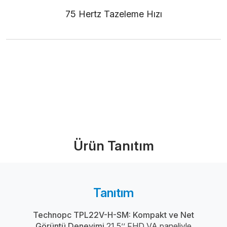
75 Hertz Tazeleme Hızı
Ürünü İncele (PDF)
Bize Ulaşın
Ürün Tanıtım
Tanıtım
Technopc TPL22V-H-SM: Kompakt ve Net
Görüntü Deneyimi
21.5’’ FHD VA paneliyle