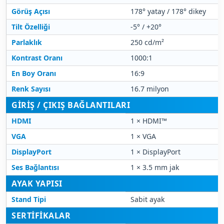
Görüş Açısı
178° yatay / 178° dikey
Tilt Özelliği
-5° / +20°
Parlaklık
250 cd/m²
Kontrast Oranı
1000:1
En Boy Oranı
16:9
Renk Sayısı
16.7 milyon
GIRIŞ / ÇIKIŞ BAĞLANTILARI
HDMI
1 × HDMI™
VGA
1 × VGA
DisplayPort
1 × DisplayPort
Ses Bağlantısı
1 × 3.5 mm jak
AYAK YAPISI
Stand Tipi
Sabit ayak
SERTIFIKALAR