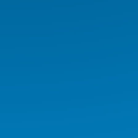
Medikal İş İstasyonu
Medikal Tablet
Medikal AIO
Medikal El Terminali
Kurumsal Ürünler
Endüstriyel Ürünler
AI Workstation
AI Server