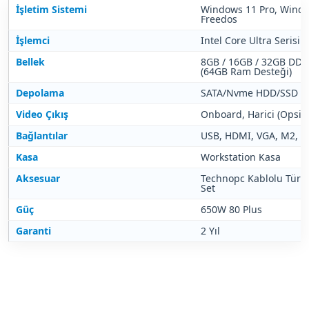
İşletim Sistemi
Windows 11 Pro, Window
Freedos
İşlemci
Intel Core Ultra Serisi
Bellek
8GB / 16GB / 32GB DD
(64GB Ram Desteği)
Depolama
SATA/Nvme HDD/SSD De
Video Çıkış
Onboard, Harici (Opsiy
Bağlantılar
USB, HDMI, VGA, M2, P
Kasa
Workstation Kasa
Aksesuar
Technopc Kablolu Türk
Set
Güç
650W 80 Plus
Garanti
2 Yıl