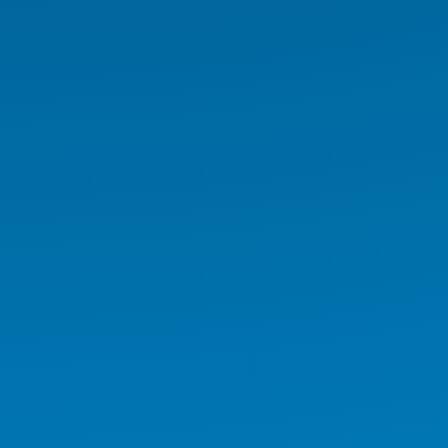
Medikal İş İstasyonu
Medikal Tablet
Medikal AIO
Medikal El Terminali
Kurumsal Ürünler
Endüstriyel Ürünler