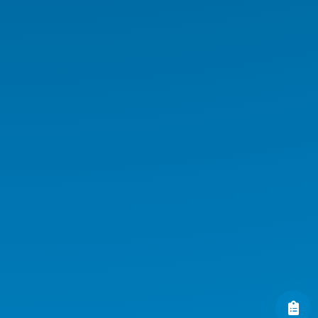
Medikal AIO
Medikal El Terminali
Kurumsal Ürünler
Endüstriyel Ürünler
AI Workstation
AI Server
AI GPU Server
AI Workstation Notebook
AI Endüstriyel Ürünler