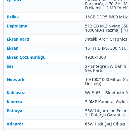
Parçacığı, 4.70 GHz M
Frekansı, 12 MB Intel®
Bellek
16GB DDR5 5600 MHz 
Depolama
512 GB M.2 NVMe SSD 
1000MB/s Yazma) | 1TB'
Ekran Kartı
Intel® Arc™ Graphics
Ekran
16" FHD IPS, 300 NIT, 1
Ekran Çözünürlüğü
1920x1200
Ses
2x Entegre 2W Dahili Ho
Ses Kartı
Network
10/100/1000 Mbps Gbit 
Desteği)
Kablosuz
Wi-Fi 6E | Bluetooth 5.
Kamera
5.0MP Kamera, Gizlilik F
Batarya
55W Lityum-ion Polimer 
Yıl Batarya Garantisi
Adaptör
65W Hızlı Şarj Cihazı