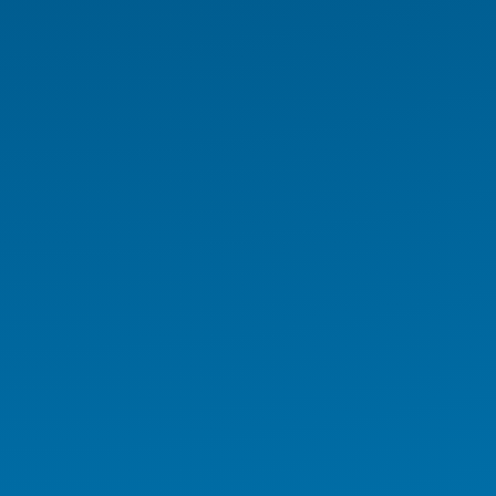
Endüstriyel PC
Endüstriyel Tablet
Endüstriyel Notebook
Panel PC
NAS/NVR
Endüstriyel Araç PC Serisi
Endüstriyel Monitör Serisi
Digital Signage Serisi
Rugged El Terminali
Medikal İş İstasyonu
Medikal Tablet