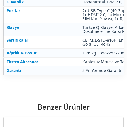
Güvenlik
Donanımsal TPM 2.0, W
Portlar
2x USB Type-C (40 Gbps
1x HDMI 2.0, 1x MicroS
SIM Kart Yuvası, 1x RJ
Klavye
Türkçe Q Klavye, Arkada
Dökülmelerine Karşı K
Sertifikalar
CE, MIL-STD-810H, Ener
Gold, UL, RoHS
Ağırlık & Boyut
1.26 kg / 358x253x20
Ekstra Aksesuar
Kablosuz Mouse ve Taş
Garanti
5 Yıl Yerinde Garanti
Benzer Ürünler