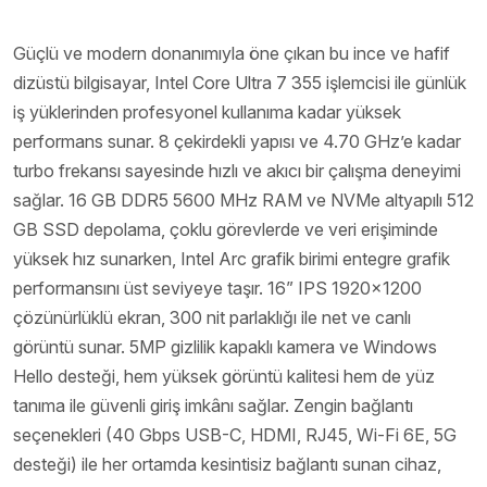
Güçlü ve modern donanımıyla öne çıkan bu ince ve hafif
dizüstü bilgisayar, Intel Core Ultra 7 355 işlemcisi ile günlük
iş yüklerinden profesyonel kullanıma kadar yüksek
performans sunar. 8 çekirdekli yapısı ve 4.70 GHz’e kadar
turbo frekansı sayesinde hızlı ve akıcı bir çalışma deneyimi
sağlar. 16 GB DDR5 5600 MHz RAM ve NVMe altyapılı 512
GB SSD depolama, çoklu görevlerde ve veri erişiminde
yüksek hız sunarken, Intel Arc grafik birimi entegre grafik
performansını üst seviyeye taşır. 16” IPS 1920x1200
çözünürlüklü ekran, 300 nit parlaklığı ile net ve canlı
görüntü sunar. 5MP gizlilik kapaklı kamera ve Windows
Hello desteği, hem yüksek görüntü kalitesi hem de yüz
tanıma ile güvenli giriş imkânı sağlar. Zengin bağlantı
seçenekleri (40 Gbps USB-C, HDMI, RJ45, Wi-Fi 6E, 5G
desteği) ile her ortamda kesintisiz bağlantı sunan cihaz,