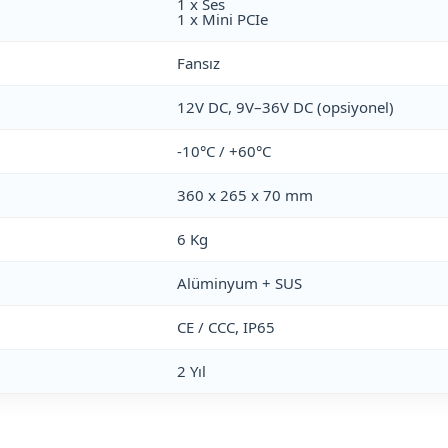
1 x Ses
1 x Mini PCIe
Fansız
12V DC, 9V–36V DC (opsiyonel)
-10°C / +60°C
360 x 265 x 70 mm
6 Kg
Alüminyum + SUS
CE / CCC, IP65
2 Yıl