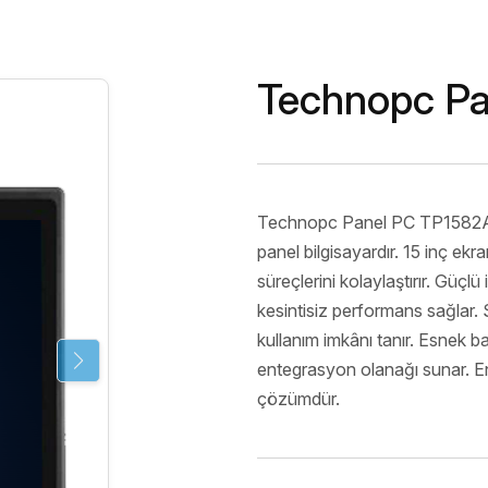
Endüstriyel
Server&Storage
Monitör Ser
POS PC
Digital Sig
Serisi
Thin Client&Zero
Technopc P
Client
Rugged El
Terminali
Network
Çözümleri
Technopc Panel PC TP1582A, e
Biyometrik 
panel bilgisayardır. 15 inç ekra
süreçlerini kolaylaştırır. Güçlü
kesintisiz performans sağlar.
kullanım imkânı tanır. Esnek b
entegrasyon olanağı sunar. En
çözümdür.