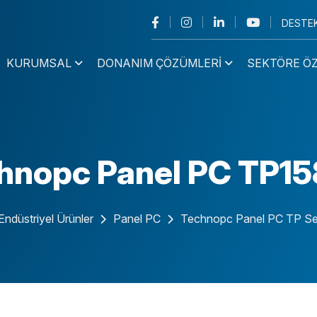
DESTE
KURUMSAL
DONANIM ÇÖZÜMLERI
SEKTÖRE Ö
Mini PC
Endüstriyel
hnopc Panel PC TP1
Masaüstü PC
Endüstriyel
Dizüstü Bilgisayar
Endüstriyel
Notebook
Ultrapad Tablet
Endüstriyel Ürünler
Panel PC
Technopc Panel PC TP Ser
Panel PC
All In One
NAS/NVR
Monitör
Endüstriyel
PC Serisi
İş İstasyonu