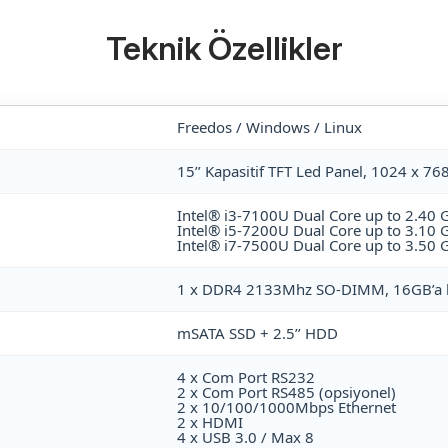
Teknik Özellikler
Freedos / Windows / Linux
15’’ Kapasitif TFT Led Panel, 1024 x 76
Intel® i3-7100U Dual Core up to 2.40
Intel® i5-7200U Dual Core up to 3.10
Intel® i7-7500U Dual Core up to 3.50
1 x DDR4 2133Mhz SO-DIMM, 16GB’a 
mSATA SSD + 2.5’’ HDD
4 x Com Port RS232
2 x Com Port RS485 (opsiyonel)
2 x 10/100/1000Mbps Ethernet
2 x HDMI
4 x USB 3.0 / Max 8