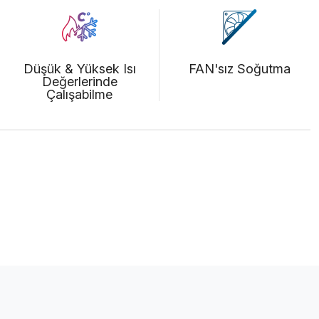
Düşük & Yüksek Isı
FAN'sız Soğutma
Değerlerinde
Çalışabilme
F)
Bize Ulaşın