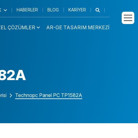
HABERLER
BLOG
KARIYER
K
ZEL ÇÖZÜMLER
AR-GE TASARIM MERKEZI
 PC
Medikal İş
Kurumsal Ürünler
İstasyonu
582A
 Tablet
Endüstriyel Ürünler
Medikal Tablet
Medikal AIO
isi
Technopc Panel PC TP1582A
Medikal El
Terminali
 Araç