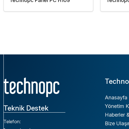
Technopc Panel PC H109
Technopc
Techno
Anasayfa
Yönetim K
Teknik Destek
Haberler
Telefon:
Bize Ulaşı