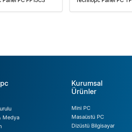
 Panel PC PP15C3
Technopc Panel PC T
pc
Kurumsal
Ürünler
Mini PC
urulu
Masaüstü PC
 & Medya
Dizüstü Bilgisayar
n