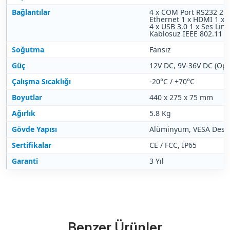
Bağlantılar
4 x COM Port RS232
2 x
Ethernet
1 x HDMI
1 x 
4 x USB 3.0
1 x Ses Line
Kablosuz IEEE 802.11 b
Soğutma
Fansız
Güç
12V DC, 9V-36V DC (Ops
Çalışma Sıcaklığı
-20°C / +70°C
Boyutlar
440 x 275 x 75 mm
Ağırlık
5.8 Kg
Gövde Yapısı
Alüminyum, VESA Dest
Sertifikalar
CE / FCC, IP65
Garanti
3 Yıl
Benzer Ürünler