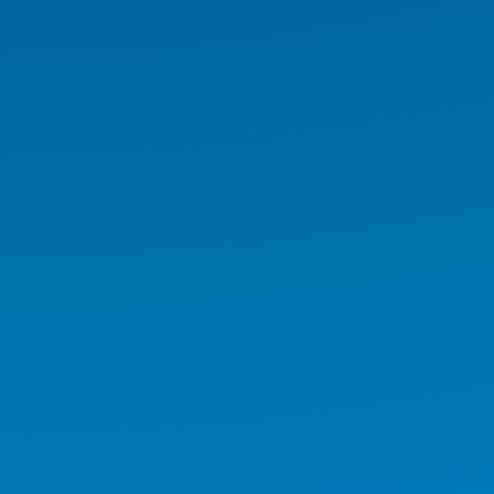
Medikal İş İstasyonu
Medikal Tablet
Medikal AIO
Medikal El Terminali
Kurumsal Ürünler
Endüstriyel Ürünler
AI Workstation