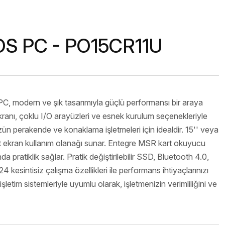
isi
nage
OS PC - PO15CR11U
modern ve şık tasarımıyla güçlü performansı bir araya
Ürünler
kranı, çoklu I/O arayüzleri ve esnek kurulum seçenekleriyle
ün perakende ve konaklama işletmeleri için idealdir. 15'' veya
ift ekran kullanım olanağı sunar. Entegre MSR kart okuyucu
pratiklik sağlar. Pratik değiştirilebilir SSD, Bluetooth 4.0,
4 kesintisiz çalışma özellikleri ile performans ihtiyaçlarınızı
letim sistemleriyle uyumlu olarak, işletmenizin verimliliğini ve