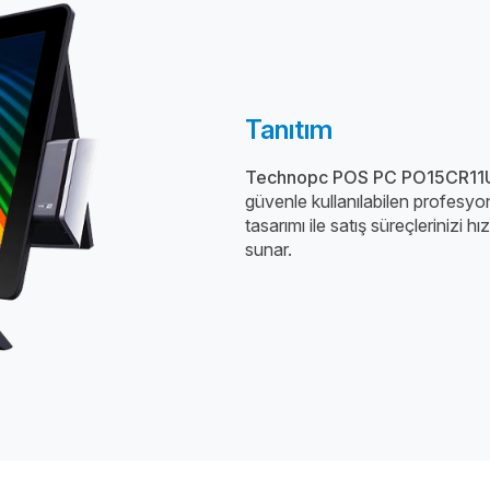
Tanıtım
Technopc POS PC PO15CR11
güvenle kullanılabilen profesyo
tasarımı ile satış süreçlerinizi hı
sunar.