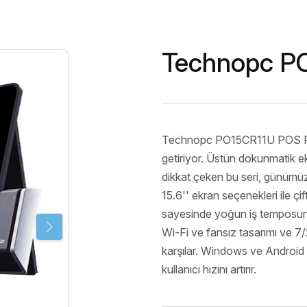
Endüstriyel
Server&Storage
Monitör Ser
POS PC
Digital Sig
Serisi
Thin Client&Zero
Technopc P
Client
Rugged El
Terminali
Network
Çözümleri
Technopc PO15CR11U POS PC, 
Biyometrik 
getiriyor. Üstün dokunmatik e
dikkat çeken bu seri, günümüz
15.6'' ekran seçenekleri ile ç
sayesinde yoğun iş temposunda 
Wi-Fi ve fansız tasarımı ve 7/2
karşılar. Windows ve Android iş
kullanıcı hızını artırır.