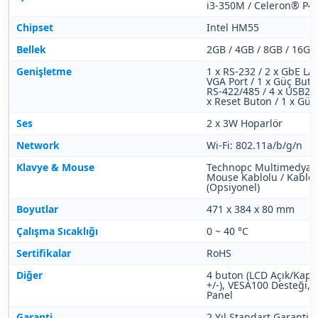
i3-350M / Celeron® P4
Chipset
Intel HM55
Bellek
2GB / 4GB / 8GB / 16G
Genişletme
1 x RS-232 / 2 x GbE LAN
VGA Port / 1 x Güç Buto
RS-422/485 / 4 x USB2.0 
x Reset Buton / 1 x Güç 
Ses
2 x 3W Hoparlör
Network
Wi-Fi: 802.11a/b/g/n
Klavye & Mouse
Technopc Multimedya 
Mouse Kablolu / Kablos
(Opsiyonel)
Boyutlar
471 x 384 x 80 mm
Çalışma Sıcaklığı
0 ~ 40 °C
Sertifikalar
RoHS
Diğer
4 buton (LCD Açık/Kapalı
+/-), VESA100 Desteği, 
Panel
Garanti
2 Yıl Standart Garanti