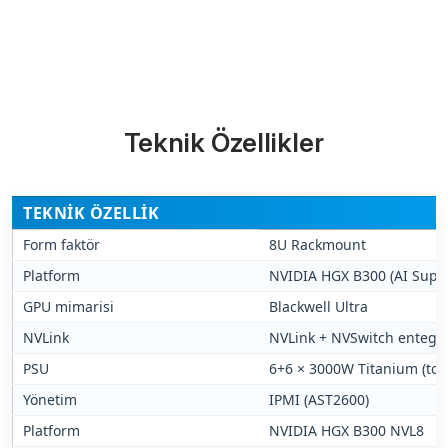
Bize Ulaşın
Teknik Özellikler
TEKNIK ÖZELLIK
Form faktör
8U Rackmount
Platform
NVIDIA HGX B300 (AI Supe
GPU mimarisi
Blackwell Ultra
NVLink
NVLink + NVSwitch entegr
PSU
6+6 × 3000W Titanium (to
Yönetim
IPMI (AST2600)
Platform
NVIDIA HGX B300 NVL8