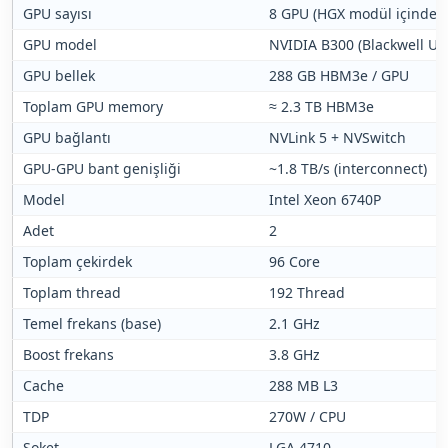
GPU sayısı
8 GPU (HGX modül içinde)
GPU model
NVIDIA B300 (Blackwell Ult
GPU bellek
288 GB HBM3e / GPU
Toplam GPU memory
≈ 2.3 TB HBM3e
GPU bağlantı
NVLink 5 + NVSwitch
GPU-GPU bant genişliği
~1.8 TB/s (interconnect)
Model
Intel Xeon 6740P
Adet
2
Toplam çekirdek
96 Core
Toplam thread
192 Thread
Temel frekans (base)
2.1 GHz
Boost frekans
3.8 GHz
Cache
288 MB L3
TDP
270W / CPU
Soket
LGA 4710