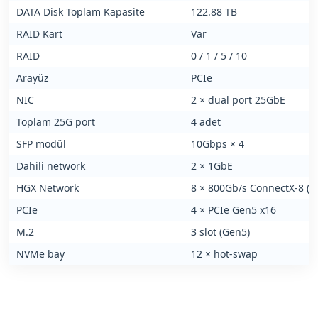
DATA Disk Toplam Kapasite
122.88 TB
RAID Kart
Var
RAID
0 / 1 / 5 / 10
Arayüz
PCIe
NIC
2 × dual port 25GbE
Toplam 25G port
4 adet
SFP modül
10Gbps × 4
Dahili network
2 × 1GbE
HGX Network
8 × 800Gb/s ConnectX-8 (in
PCIe
4 × PCIe Gen5 x16
M.2
3 slot (Gen5)
NVMe bay
12 × hot-swap