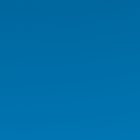
Rugged El Terminali
Medikal İş İstasyonu
Medikal Tablet
Medikal AIO
Medikal El Terminali
Kurumsal Ürünler
Endüstriyel Ürünler