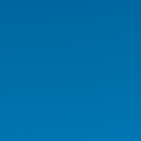
Medikal İş İstasyonu
Medikal Tablet
Medikal AIO
Medikal El Terminali
Kurumsal Ürünler
Endüstriyel Ürünler