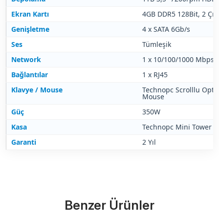
Ekran Kartı
4GB DDR5 128Bit, 2 Çıkı
Genişletme
4 x SATA 6Gb/s
Ses
Tümleşik
Network
1 x 10/100/1000 Mbps
Bağlantılar
1 x RJ45
Klavye / Mouse
Technopc Scrolllu Opti
Mouse
Güç
350W
Kasa
Technopc Mini Tower K
Garanti
2 Yıl
Benzer Ürünler