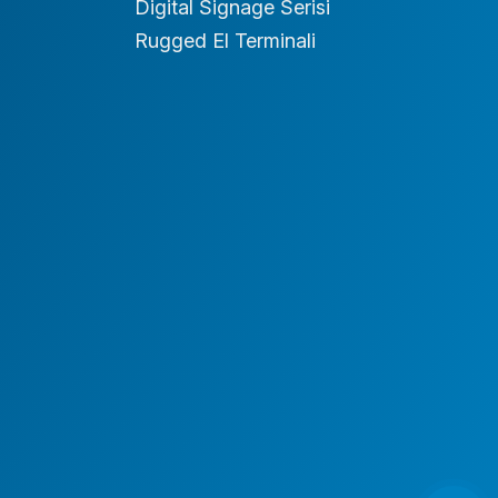
Digital Signage Serisi
Rugged El Terminali
AI Workstation
AI Server
AI GPU Server