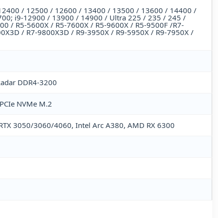
-12400 / 12500 / 12600 / 13400 / 13500 / 13600 / 14400 /
00; i9-12900 / 13900 / 14900 / Ultra 225 / 235 / 245 /
600 / R5-5600X / R5-7600X / R5-9600X / R5-9500F /R7-
00X3D / R7-9800X3D / R9-3950X / R9-5950X / R9-7950X /
 kadar DDR4-3200
B PCIe NVMe M.2
0, RTX 3050/3060/4060, Intel Arc A380, AMD RX 6300