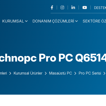
DESTE
KURUMSAL
DONANIM ÇÖZÜMLERI
SEKTÖRE Ö
Mini PC
Endüstriyel
chnopc Pro PC Q651
Masaüstü PC
Endüstriyel
Dizüstü Bilgisayar
Endüstriyel
Notebook
Ultrapad Tablet
leri
Kurumsal Ürünler
Masaüstü PC
Pro PC Serisi
Panel PC
All In One
NAS/NVR
Monitör
Endüstriyel
PC Serisi
İş İstasyonu