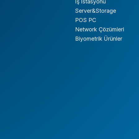
İş İstasyonu
Server&Storage
POS PC
Network Çözümleri
Biyometrik Ürünler
ş İstasyonu
Kurumsal Ürünler
ablet
Endüstriyel Ürünler
IO