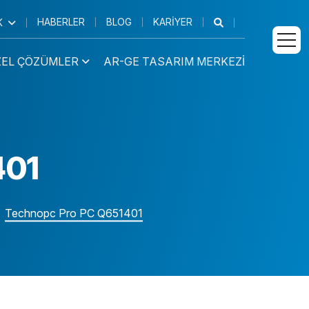
HABERLER
BLOG
KARIYER
K
ZEL ÇÖZÜMLER
AR-GE TASARIM MERKEZI
 PC
Medikal İş
Kurumsal Ürünler
İstasyonu
401
 Tablet
Endüstriyel Ürünler
Medikal Tablet
Medikal AIO
Technopc Pro PC Q651401
Medikal El
Terminali
 Araç