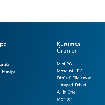
pc
Kurumsal
Ürünler
Mini PC
urulu
Masaüstü PC
 & Medya
Dizüstü Bilgisayar
n
Ultrapad Tablet
All In One
Monitör