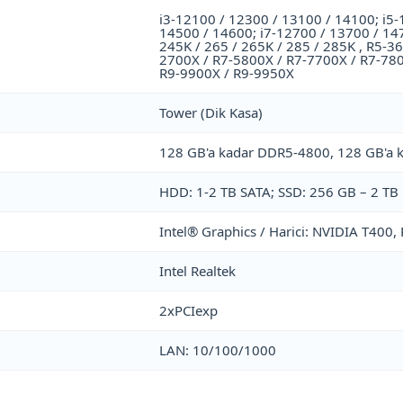
i3-12100 / 12300 / 13100 / 14100; i5
14500 / 14600; i7-12700 / 13700 / 147
245K / 265 / 265K / 285 / 285K , R5-3
2700X / R7-5800X / R7-7700X / R7-78
R9-9900X / R9-9950X
Tower (Dik Kasa)
128 GB'a kadar DDR5-4800, 128 GB'a
HDD: 1-2 TB SATA; SSD: 256 GB – 2 T
Intel® Graphics / Harici: NVIDIA T40
Intel Realtek
2xPCIexp
LAN: 10/100/1000