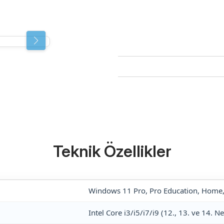
Endüstriyel
Server&Storage
Monitör Ser
POS PC
Digital Sig
Serisi
Thin Client&Zero
Client
Rugged El
Terminali
Network
Çözümleri
Biyometrik 
Teknik Özellikler
Windows 11 Pro, Pro Education, Home, 
Intel Core i3/i5/i7/i9 (12., 13. ve 14. 