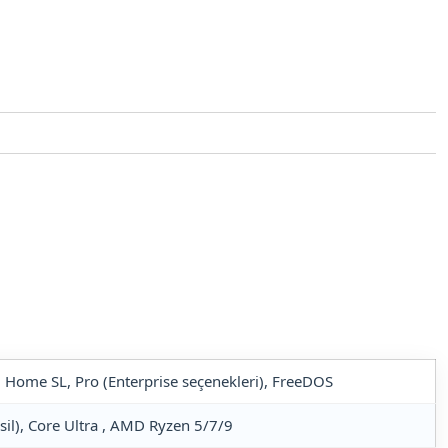
isi
nage
Ürünler
Bize Ulaşın
Home SL, Pro (Enterprise seçenekleri), FreeDOS
Nesil), Core Ultra , AMD Ryzen 5/7/9