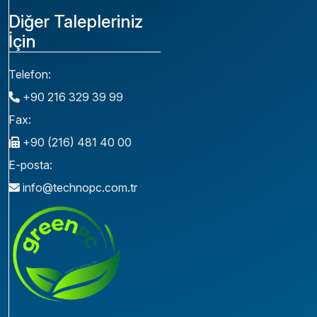
Diğer Talepleriniz
İçin
Telefon:
+90 216 329 39 99
Fax:
+90 (216) 481 40 00
E-posta:
info@technopc.com.tr
Medikal İ
Medikal T
Medikal A