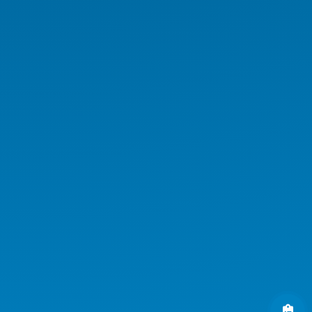
Medikal Tablet
Medikal AIO
Medikal El Terminali
Kurumsal Ürünler
Endüstriyel Ürünler
AI Workstation
AI Server
AI GPU Server
AI Workstation Notebook
AI Endüstriyel Ürünler