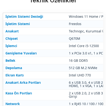
Teknik Özellikler
İşletim Sistemi Desteği
Windows 11 Home / PRO
İşletim Sistemi
Freedos
Anakart
Technopc, Kurumsal Ür
Chipset
Q670M
İşlemci
Intel Core i5-12500
Genişleme Yuvaları
1 x PCIe 3.0 x1, 1 x PCI
Bellek
16 GB DDR5
Depolama
512 GB M.2 NVMe
Ekran Kartı
Intel UHD 770
Anakart Arka Portları
6 x USB 3.0, 4 x USB 2.0,
HDMI, 1 x VGA, 1 x LAN, 
Kasa Ön Portları
2 x USB 2.0, 2 x USB 3.0
Girişi
Network
1 x RJ45 10 / 100 / 100