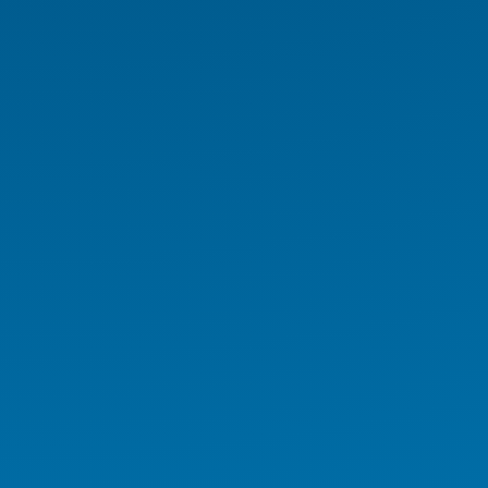
Endüstriyel PC
Endüstriyel Tablet
Endüstriyel Notebook
Panel PC
NAS/NVR
Endüstriyel Araç PC Serisi
Endüstriyel Monitör Serisi
Digital Signage Serisi
Rugged El Terminali
Medikal İş İstasyonu