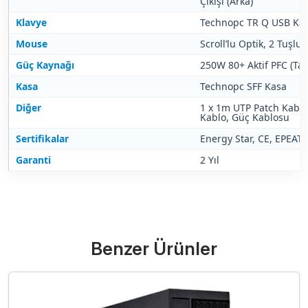
Çıkışı (Arka)
Klavye
Technopc TR Q USB Kab
Mouse
Scroll’lu Optik, 2 Tuşlu,
Güç Kaynağı
250W 80+ Aktif PFC (Tam
Kasa
Technopc SFF Kasa
Diğer
1 x 1m UTP Patch Kablo
Kablo, Güç Kablosu
Sertifikalar
Energy Star, CE, EPEAT,
Garanti
2 Yıl
Benzer Ürünler