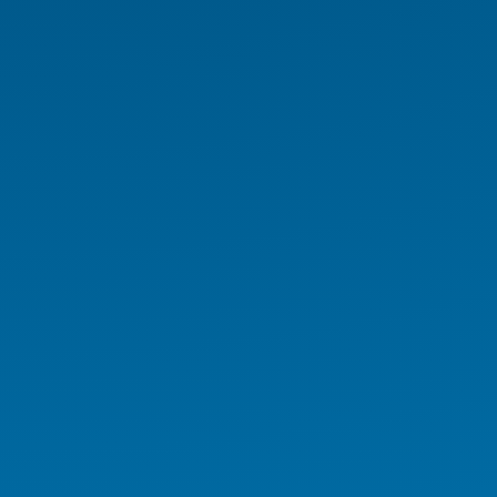
Endüstriyel PC
Endüstriyel Tablet
Endüstriyel Notebook
Panel PC
NAS/NVR
Endüstriyel Araç PC Serisi
Endüstriyel Monitör Serisi
Digital Signage Serisi
Rugged El Terminali