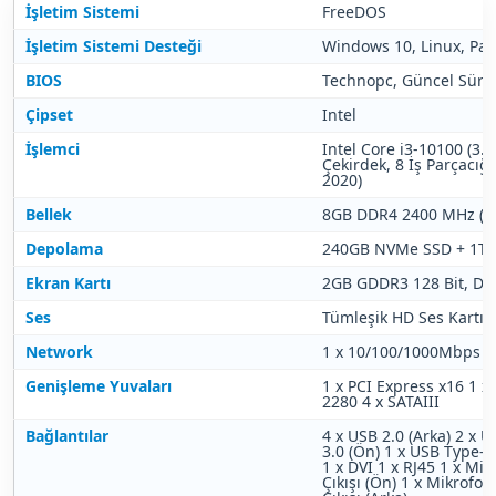
İşletim Sistemi
FreeDOS
İşletim Sistemi Desteği
Windows 10, Linux, Pa
BIOS
Technopc, Güncel Sür
Çipset
Intel
İşlemci
Intel Core i3-10100 (3.
Çekirdek, 8 İş Parçacığ
2020)
Bellek
8GB DDR4 2400 MHz (64G
Depolama
240GB NVMe SSD + 1TB
Ekran Kartı
2GB GDDR3 128 Bit, Dir
Ses
Tümleşik HD Ses Kartı
Network
1 x 10/100/1000Mbps G
Genişleme Yuvaları
1 x PCI Express x16
1 x 
2280
4 x SATAIII
Bağlantılar
4 x USB 2.0 (Arka)
2 x US
3.0 (Ön)
1 x USB Type-C
1 x DVI
1 x RJ45
1 x Mikr
Çıkışı (Ön)
1 x Mikrofon 