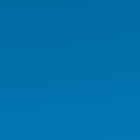
Medikal İş İstasyonu
Medikal Tablet
Medikal AIO
Medikal El Terminali
Kurumsal Ürünler
Endüstriyel Ürünler
AI Workstation
AI Server