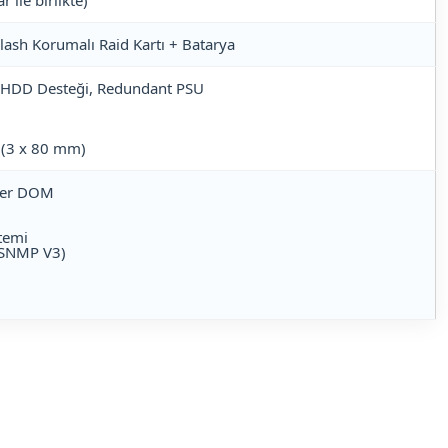
 ile birlikte)
Flash Korumalı Raid Kartı + Batarya
’’ HDD Desteği, Redundant PSU
i (3 x 80 mm)
uper DOM
stemi
 SNMP V3)