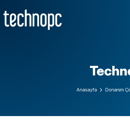
Techn
Anasayfa
Donanım Çö