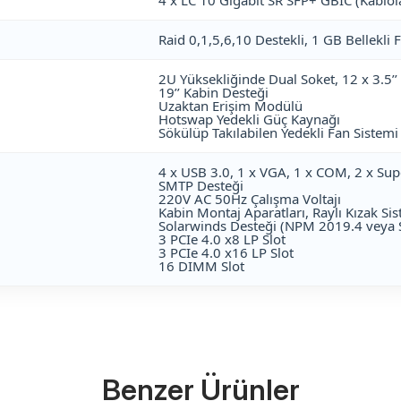
4 x LC 10 Gigabit SR SFP+ GBIC (Kablolar
Raid 0,1,5,6,10 Destekli, 1 GB Bellekli 
2U Yüksekliğinde Dual Soket, 12 x 3.5
19’’ Kabin Desteği
Uzaktan Erişim Modülü
Hotswap Yedekli Güç Kaynağı
Sökülüp Takılabilen Yedekli Fan Sistem
4 x USB 3.0, 1 x VGA, 1 x COM, 2 x S
SMTP Desteği
220V AC 50Hz Çalışma Voltajı
Kabin Montaj Aparatları, Raylı Kızak Si
Solarwinds Desteği (NPM 2019.4 veya
3 PCIe 4.0 x8 LP Slot
3 PCIe 4.0 x16 LP Slot
16 DIMM Slot
Benzer Ürünler