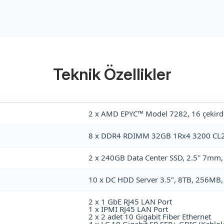
Teknik Özellikler
2 x AMD EPYC™ Model 7282, 16 çekird
8 x DDR4 RDIMM 32GB 1Rx4 3200 CL2
2 x 240GB Data Center SSD, 2.5'' 7mm
10 x DC HDD Server 3.5’’, 8TB, 256MB
2 x 1 GbE RJ45 LAN Port
1 x IPMI RJ45 LAN Port
2 x 2 adet 10 Gigabit Fiber Ethernet