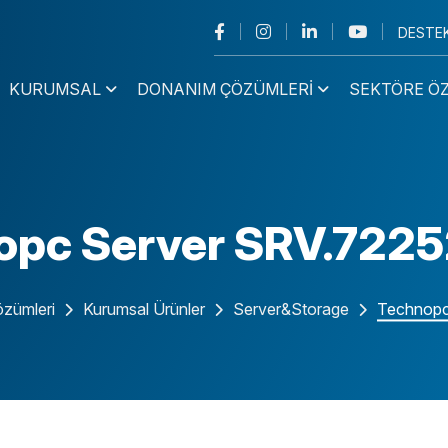
DESTE
KURUMSAL
DONANIM ÇÖZÜMLERI
SEKTÖRE Ö
Mini PC
Endüstriyel
opc Server SRV.722
Masaüstü PC
Endüstriyel
Dizüstü Bilgisayar
Endüstriyel
Notebook
Ultrapad Tablet
zümleri
Kurumsal Ürünler
Server&Storage
Technopc
Panel PC
All In One
NAS/NVR
Monitör
Endüstriyel
PC Serisi
İş İstasyonu