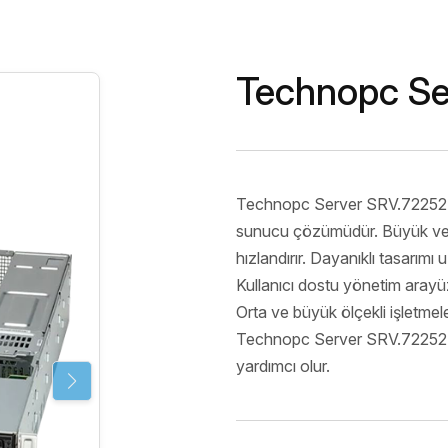
Endüstriyel
Server&Storage
Monitör Ser
POS PC
Digital Sig
Serisi
Thin Client&Zero
Technopc S
Client
Rugged El
Terminali
Network
Çözümleri
Technopc Server SRV.72252408
Biyometrik 
sunucu çözümüdür. Büyük veri 
hızlandırır. Dayanıklı tasarımı 
Kullanıcı dostu yönetim arayüzü
Orta ve büyük ölçekli işletmel
Technopc Server SRV.72252408F
yardımcı olur.