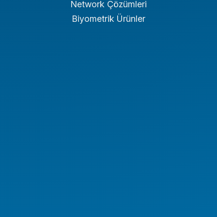
Network Çözümleri
Biyometrik Ürünler
Endüstriyel PC
Endüstriyel Tablet
Endüstriyel Notebook
Panel PC
NAS/NVR
Endüstriyel Araç PC Serisi
Endüstriyel Monitör Serisi
Digital Signage Serisi
Rugged El Terminali