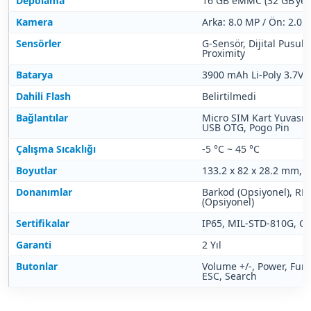
Depolama
16 GB eMMC (32 GB’ye 
Kamera
Arka: 8.0 MP / Ön: 2.0 
Sensörler
G-Sensör, Dijital Pusula
Proximity
Batarya
3900 mAh Li-Poly 3.7V
Dahili Flash
Belirtilmedi
Bağlantılar
Micro SIM Kart Yuvası, 
USB OTG, Pogo Pin
Çalışma Sıcaklığı
-5 °C ~ 45 °C
Boyutlar
133.2 x 82 x 28.2 mm, 
Donanımlar
Barkod (Opsiyonel), RFI
(Opsiyonel)
Sertifikalar
IP65, MIL-STD-810G, CE
Garanti
2 Yıl
Butonlar
Volume +/-, Power, Fun
ESC, Search