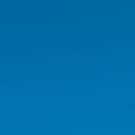
Medikal İş İstasyonu
Medikal Tablet
Medikal AIO
Medikal El Terminali
Kurumsal Ürünler
Endüstriyel Ürünler