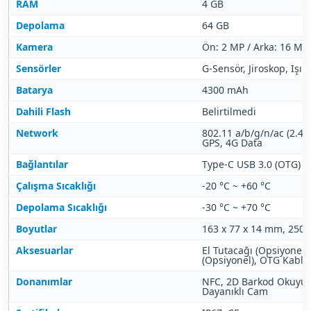
RAM
4 GB
Depolama
64 GB
Kamera
Ön: 2 MP / Arka: 16 MP
Sensörler
G-Sensör, Jiroskop, Işı
Batarya
4300 mAh
Dahili Flash
Belirtilmedi
Network
802.11 a/b/g/n/ac (2.4G
GPS, 4G Data
Bağlantılar
Type-C USB 3.0 (OTG)
Çalışma Sıcaklığı
-20 °C ~ +60 °C
Depolama Sıcaklığı
-30 °C ~ +70 °C
Boyutlar
163 x 77 x 14 mm, 250 
Aksesuarlar
El Tutacağı (Opsiyonel)
(Opsiyonel), OTG Kablo
Donanımlar
NFC, 2D Barkod Okuyucu
Dayanıklı Cam