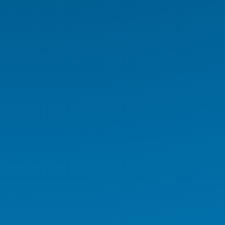
Endüstriyel Tablet
Endüstriyel Notebook
Panel PC
NAS/NVR
Endüstriyel Araç PC Serisi
Endüstriyel Monitör Serisi
Digital Signage Serisi
Rugged El Terminali
Medikal İş İstasyonu
Medikal Tablet
Medikal AIO
Medikal El Terminali