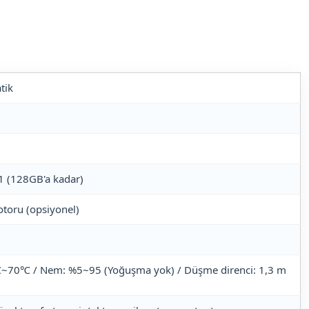
tik
 (128GB'a kadar)
oru (opsiyonel)
1
~70℃ / Nem: %5~95 (Yoğuşma yok) / Düşme direnci: 1,3 m