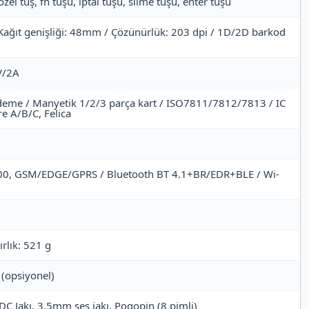
zel tuş, fn tuşu, iptal tuşu, silme tuşu, enter tuşu
ağıt genişliği: 48mm / Çözünürlük: 203 dpi / 1D/2D barkod
V/2A
deme / Manyetik 1/2/3 parça kart / ISO7811/7812/7813 / IC
e A/B/C, Felica
, GSM/EDGE/GPRS / Bluetooth BT 4.1+BR/EDR+BLE / Wi-
rlık: 521 g
(opsiyonel)
DC Jakı, 3.5mm ses jakı, Pogopin (8 pimli)