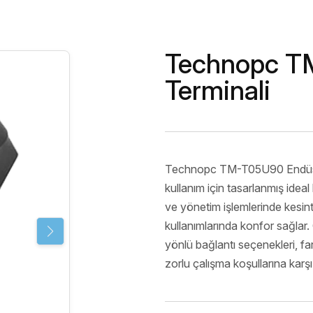
Endüstriyel
Server&Storage
Monitör Ser
POS PC
Digital Sig
Serisi
Thin Client&Zero
Technopc TM
Client
Rugged El
Terminali
Terminali
Network
Çözümleri
Biyometrik 
Technopc TM-T05U90 Endüstriye
kullanım için tasarlanmış ideal b
ve yönetim işlemlerinde kesin
kullanımlarında konfor sağlar.
yönlü bağlantı seçenekleri, fa
zorlu çalışma koşullarına karşı 