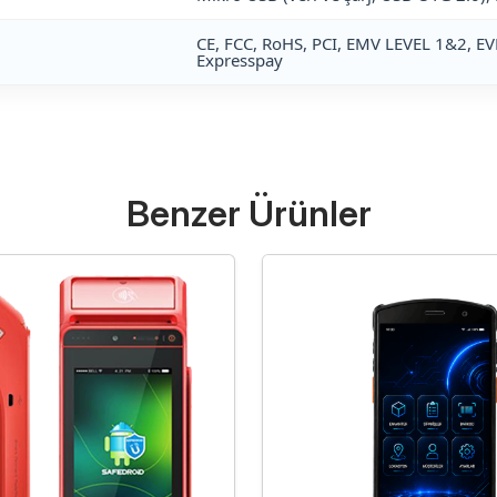
CE, FCC, RoHS, PCI, EMV LEVEL 1&2, E
Expresspay
Benzer Ürünler