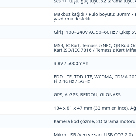
Ses +/- tuşu, güç tuşu, x2 tarama tuşu, ö
Makbuz kağıdı / Rulo boyutu: 30mm / K
yazdırma destekli
Giriş: 100~240V AC 50~60Hz / Çıkış: 5
MSR, IC Kart, Temassız/NFC, QR Kod Ö
Kart ISO/IEC 7816 / Temassız Kart Mifar
3.8V / 5000mAh
FDD-LTE, TDD-LTE, WCDMA, CDMA 2000
Fi 2.4GHz / 5GHz
GPS, A-GPS, BEIDOU, GLONASS
184 x 81 x 47 mm (32 mm en ince), Ağı
Kamera kod çözme, 2D tarama motoru 
Mikro USB (veri ve şarj, USB OTG 2.0), 