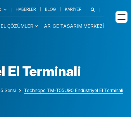
HABERLER
BLOG
KARIYER
K
ZEL ÇÖZÜMLER
AR-GE TASARIM MERKEZI
 PC
Medikal İş
Kurumsal Ürünler
İstasyonu
El Terminali
 Tablet
Endüstriyel Ürünler
Medikal Tablet
Medikal AIO
 Serisi
Technopc TM-T05U90 Endüstriyel El Terminali
Medikal El
Terminali
 Araç