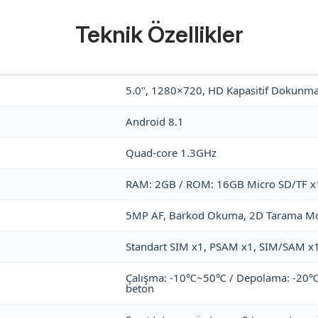
Teknik Özellikler
5.0", 1280×720, HD Kapasitif Dokunma
Android 8.1
Quad-core 1.3GHz
RAM: 2GB / ROM: 16GB Micro SD/TF x1
5MP AF, Barkod Okuma, 2D Tarama Mot
Standart SIM x1, PSAM x1, SIM/SAM x
Çalışma: -10℃~50℃ / Depolama: -20℃
beton