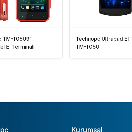
c TM-T05U91
Technopc Ultrapad El 
el El Terminali
TM-T05U
pc
Kurumsal