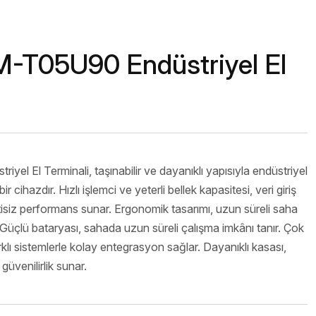
isi
nage
-T05U90 Endüstriyel El
Ürünler
l El Terminali, taşınabilir ve dayanıklı yapısıyla endüstriyel
ir cihazdır. Hızlı işlemci ve yeterli bellek kapasitesi, veri giriş
tisiz performans sunar. Ergonomik tasarımı, uzun süreli saha
 Güçlü bataryası, sahada uzun süreli çalışma imkânı tanır. Çok
rklı sistemlerle kolay entegrasyon sağlar. Dayanıklı kasası,
güvenilirlik sunar.