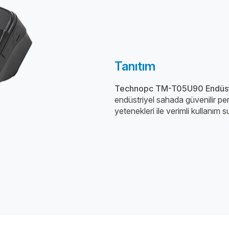
Tanıtım
Technopc TM-T05U90 Endüstri
endüstriyel sahada güvenilir pe
yetenekleri ile verimli kullanım s