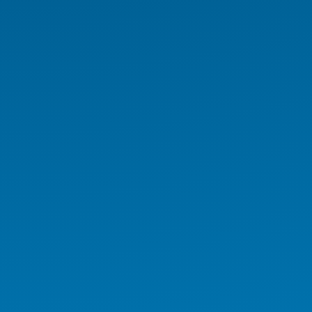
Panel PC
NAS/NVR
Endüstriyel Araç PC Serisi
Endüstriyel Monitör Serisi
Digital Signage Serisi
Rugged El Terminali
Medikal İş İstasyonu
Medikal Tablet
Medikal AIO
Medikal El Terminali