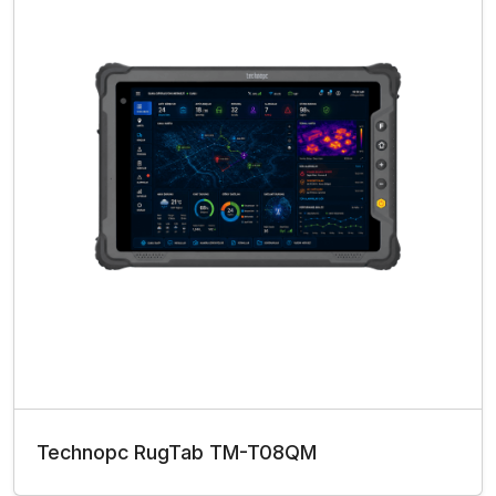
Technopc RugTab TM-T08QM