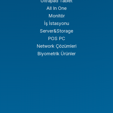
Ultrapad Tablet
All In One
Monitör
İş İstasyonu
Server&Storage
POS PC
Network Çözümleri
Biyometrik Ürünler
Endüstriyel PC
Endüstriyel Tablet
Endüstriyel Notebook