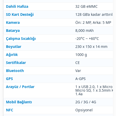
Dahili Hafıza
32 GB eMMC
SD Kart Desteği
128 GB’a kadar arttırılab
Kamera
Ön: 2 MP, Arka: 5 MP
Batarya
8,000 mAh
Çalışma Sıcaklığı
-20°C ~ +60°C
Boyutlar
230 x 150 x 14 mm
Ağırlık
1000 g
Sertifikalar
CE
Bluetooth
Var
GPS
A-GPS
Arayüz / Portlar
1 x USB 2.0, 1 x Micro U
Micro SD, 1 x 3.5mm Ku
1.4a
Mobil Bağlantı
2G / 3G / 4G
NFC
Opsiyonel